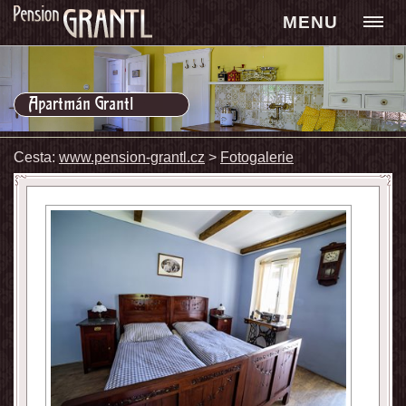
MENU
Apartmán Grantl
Cesta:
www.pension-grantl.cz
>
Fotogalerie